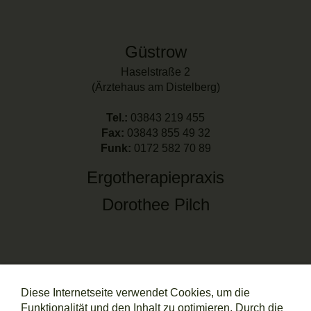
Güstrow
Haselstraße 2
(Ärztehaus am Distelberg)
Tel.:
03843 219 455
Fax:
03843 855 49 32
Funk:
0172 582 70 89
Ergotherapiepraxis
Dorothee Pilch
Rostock
Diese Internetseite verwendet Cookies, um die
Eselföter Straße 29
Funktionalität und den Inhalt zu optimieren. Durch die